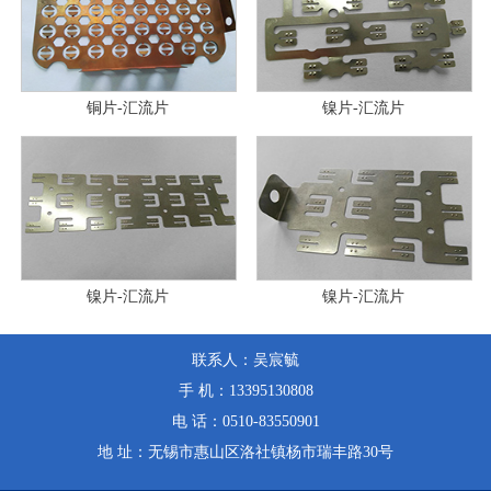
铜片-汇流片
镍片-汇流片
镍片-汇流片
镍片-汇流片
联系人：吴宸毓
手 机：13395130808
电 话：0510-83550901
地 址：无锡市惠山区洛社镇杨市瑞丰路30号