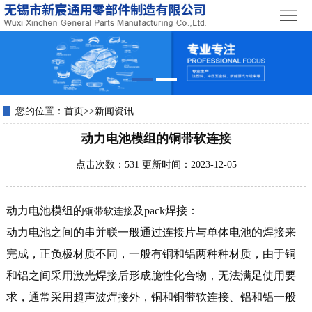
首
页
关
于
产
我
品
您的位置：
首页
>>
新闻资讯
荣
动力电池模组的铜带软连接
们
中
誉
新
点击次数：531 更新时间：2023-12-05
心
资
闻
联
质
资
系
动力电池模组的
及pack焊接：
铜带软连接
动力电池之间的串并联一般通过连接片与单体电池的焊接来
讯
我
完成，正负极材质不同，一般有铜和铝两种种材质，由于铜
们
和铝之间采用激光焊接后形成脆性化合物，无法满足使用要
求，通常采用超声波焊接外，铜和铜带软连接、铝和铝一般