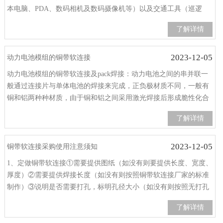
本电脑、PDA、数码相机及数码摄像机等）以及交通工具（巡逻
车、电动自行车、电动汽车等）上，成为我国能源领域重点支持的
了解详情
高新技术产业。1、电池防爆阀焊接的铜带软连接电池的防爆阀是电
池封口板上的
2023-12-05
动力电池模组的铜带软连接
动力电池模组的铜带软连接及pack焊接：动力电池之间的串并联一
般通过连接片与单体电池的焊接来完成，正负极材质不同，一般有
铜和铝两种种材质，由于铜和铝之间采用激光焊接后形成脆性化合
物，无法满足使用要求，通常采用超声波焊接外，铜和铜带软连
了解详情
接、铝和铝一般均采用激光焊接。同时，由于铜和铝传热均很快，
且对激光反射
2023-12-05
铜带软连接采购使用注意须知
1、定做铜带软连接①需要提供图纸（如没有则要提供长度、宽度、
厚度）②需要提供焊接长度（如没有则按照铜带软连接厂家的标准
制作）③说明是否需要打孔，标明孔径大小（如没有则按照无打孔
需求处理）④说明表面是否需要电镀（如没有一般按照镀锡处理）
了解详情
2、关于定做铜带软连接质量铜带软连接是比较纯净的一种铜，一般
可近似认