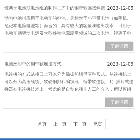
2023-12-05
锂离子电池或电池组的制作工序中的铜带软连接焊接
动力电池指应用于电动车的电池，是相对于小容量电池（如手机、
笔记本电脑电池等）而言的，具有较大的容量和输出功率，可用于
电动车辆驱动电源及大型移动电源应用领域的二次电池。锂离子电
池或电池组的制作工序非常多，而其中有多道工序，如防爆阀密封
了解详情
焊接、极耳焊接、铜带软连接焊接、安全帽点焊、电池壳体密封焊
接、
2023-12-05
电池应用中的铜带软连接方式
电连接的方式从接口上可以分为插拔和螺母两种形式。从连接线上
可以分为高压线缆、软硬铜排和编织线，铜带软连接。1）插片式连
接器在电连接技术上，考虑的是自动化和非人工的介入，所以模组
内电池连接采用激光焊接，模组之间的高压线束（Kostal提供）采
了解详情
用插接式。根据长度的不同，可以选择用软线和编织的软线（编织
金属连接或
首页
上一页
下一页
尾页