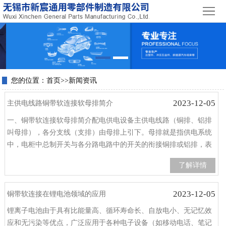
首
页
关
于
产
我
品
您的位置：
首页
>>
新闻资讯
荣
们
2023-12-05
中
誉
主供电线路铜带软连接软母排简介
新
一、铜带软连接软母排简介配电供电设备主供电线路（铜排、铝排
心
资
闻
联
叫母排），各分支线（支排）由母排上引下。母排就是指供电系统
中，电柜中总制开关与各分路电路中的开关的衔接铜排或铝排，表
质
资
系
面有做绝缘处置，首要作用是做导线用。绝缘软母排又称软母排、
了解详情
柔性母排，是由多层防电晕的扁平薄铜片导体叠加，外层选用挤塑
讯
我
方法包覆绝
2023-12-05
铜带软连接在锂电池领域的应用
们
锂离子电池由于具有比能量高、循环寿命长、自放电小、无记忆效
应和无污染等优点，广泛应用于各种电子设备（如移动电话、笔记